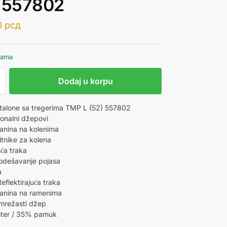
) 557802
0
рсд
hama
Dodaj u korpu
alone sa tregerima TMP L (52) 557802
ionalni džepovi
anina na kolenima
itnike za kolena
ća traka
odešavanje pojasa
a
eflektirajuća traka
anina na ramenima
 mrežasti džep
ster / 35% pamuk