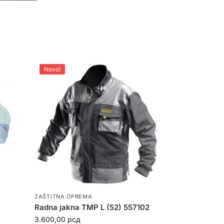
Novo!
ZAŠTITNA OPREMA
Radna jakna TMP L (52) 557102
3.600,00
рсд