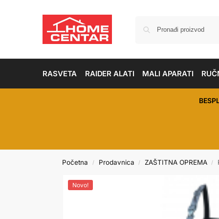
RASVETA
RAIDER ALATI
MALI APARATI
RUČN
BESP
Početna
Prodavnica
ZAŠTITNA OPREMA
/
/
/
Novo!