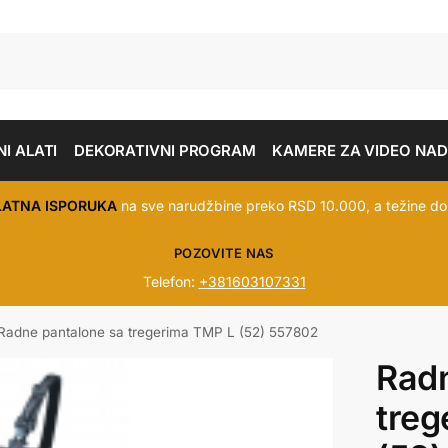
I ALATI
DEKORATIVNI PROGRAM
KAMERE ZA VIDEO NA
LATNA ISPORUKA
na sve narudžbine preko RSD 10.000, a težine do
POZOVITE NAS
Telefon:
+381603107331
Radne pantalone sa tregerima TMP L (52) 557802
Radn
treg