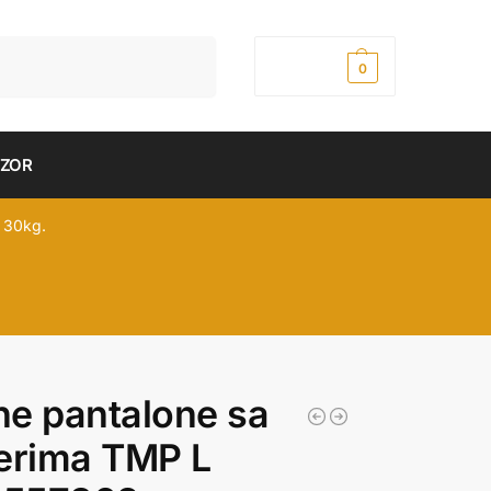
Pretraži
0,00
рсд
0
DZOR
 30kg.
e pantalone sa
erima TMP L