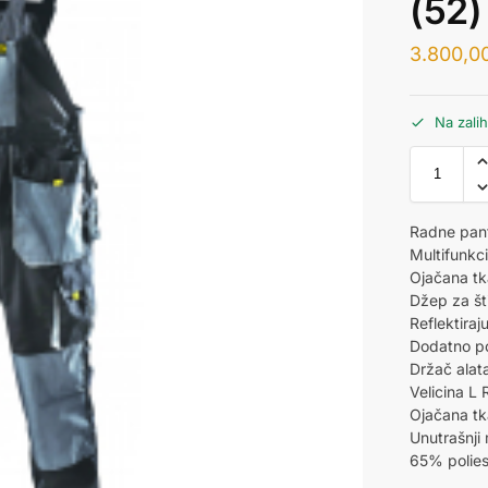
(52
3.800,0
Na zali
Radne pant
Multifunkc
Ojačana tk
Džep za št
Reflektiraju
Dodatno p
Držač alat
Velicina L R
Ojačana tk
Unutrašnji
65% polie