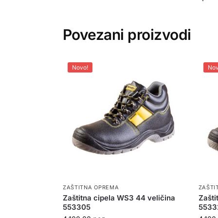
Povezani proizvodi
Novo!
Nov
ZAŠTITNA OPREMA
ZAŠTI
Zaštitna cipela WS3 44 veličina
Zašti
553305
5533