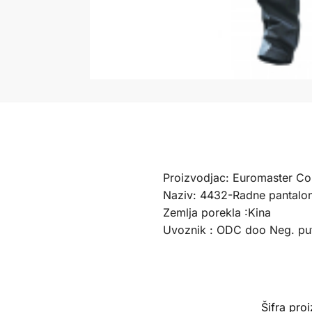
Proizvodjac: Euromaster Co.
Naziv: 4432-Radne pantalo
Zemlja porekla :Kina
Uvoznik : ODC doo Neg. pu
Šifra pro