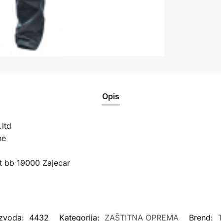
Opis
ltd
ne
t bb 19000 Zajecar
izvoda:
4432
Kategorija:
ZAŠTITNA OPREMA
Brend: