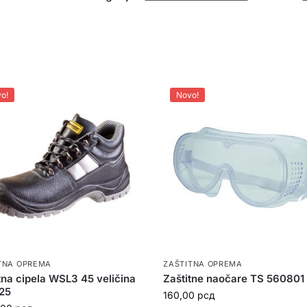
o!
Novo!
TNA OPREMA
ZAŠTITNA OPREMA
tna cipela WSL3 45 veličina
Zaštitne naočare TS 560801
25
160,00
рсд