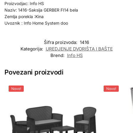
Proizvodjac: Info HS
Naziv: 1416-Saksija GERBER FI14 bela
Zemlja porekla :Kina
Uvoznik : Info Home System doo
Šifra proizvoda:
1416
Kategorija:
UREDJENJE DVORIŠTA I BAŠTE
Brend:
Info HS
Povezani proizvodi
Novo!
Novo!