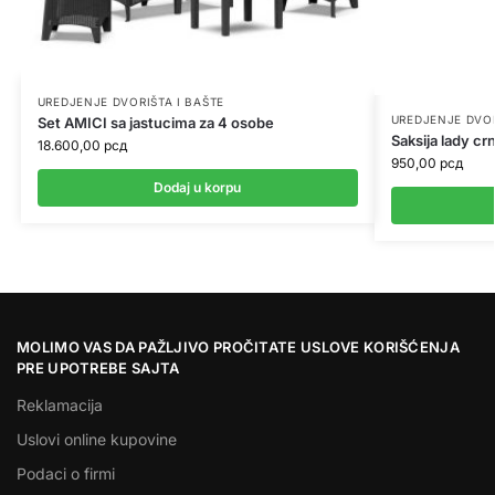
UREDJENJE DVORIŠTA I BAŠTE
UREDJENJE DVOR
Set AMICI sa jastucima za 4 osobe
Saksija lady cr
18.600,00
рсд
950,00
рсд
Dodaj u korpu
MOLIMO VAS DA PAŽLJIVO PROČITATE USLOVE KORIŠĆENJA
PRE UPOTREBE SAJTA
Reklamacija
Uslovi online kupovine
Podaci o firmi