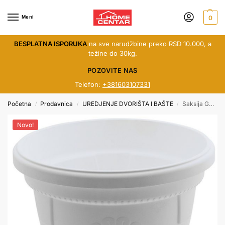
Meni
0
BESPLATNA ISPORUKA
na sve narudžbine preko RSD 10.000, a
težine do 30kg.
POZOVITE NAS
Telefon:
+381603107331
Početna
Prodavnica
UREDJENJE DVORIŠTA I BAŠTE
Saksija GERBER FI14 bela
/
/
/
Novo!