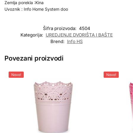
Zemlja porekla :Kina
Uvoznik : Info Home System doo
Šifra proizvoda:
4504
Kategorija:
UREDJENJE DVORIŠTA I BAŠTE
Brend:
Info HS
Povezani proizvodi
Novo!
Novo!