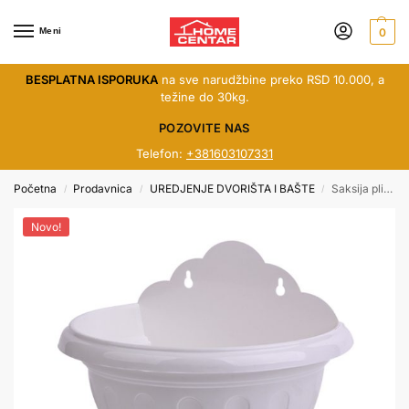
Meni
0
BESPLATNA ISPORUKA
na sve narudžbine preko RSD 10.000, a
težine do 30kg.
POZOVITE NAS
Telefon:
+381603107331
Početna
Prodavnica
UREDJENJE DVORIŠTA I BAŠTE
Saksija plitka zidna bela kg
/
/
/
Novo!