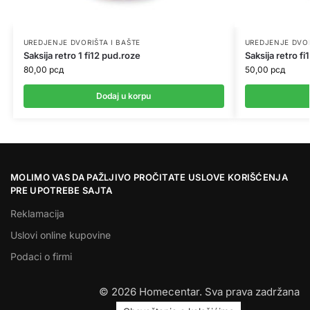
UREDJENJE DVORIŠTA I BAŠTE
UREDJENJE DVOR
Saksija retro 1 fi12 pud.roze
Saksija retro fi
80,00
рсд
50,00
рсд
Dodaj u korpu
MOLIMO VAS DA PAŽLJIVO PROČITATE USLOVE KORIŠĆENJA
PRE UPOTREBE SAJTA
Reklamacija
Uslovi online kupovine
Podaci o firmi
© 2026 Homecentar. Sva prava zadržana