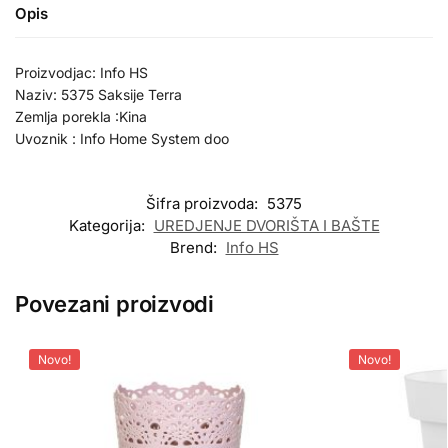
Opis
Proizvodjac: Info HS
Naziv: 5375 Saksije Terra
Zemlja porekla :Kina
Uvoznik : Info Home System doo
Šifra proizvoda:
5375
Kategorija:
UREDJENJE DVORIŠTA I BAŠTE
Brend:
Info HS
Povezani proizvodi
Novo!
Novo!