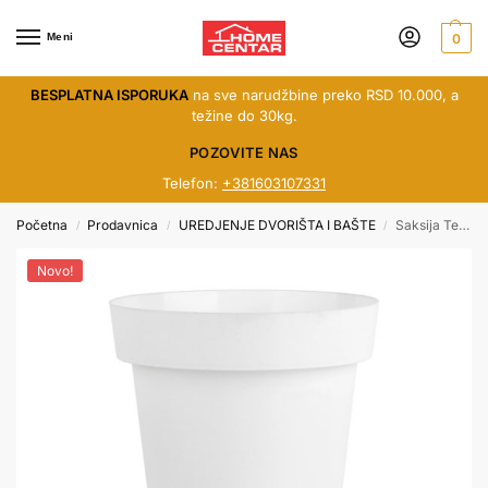
Meni
0
BESPLATNA ISPORUKA
na sve narudžbine preko RSD 10.000, a
težine do 30kg.
POZOVITE NAS
Telefon:
+381603107331
Početna
Prodavnica
UREDJENJE DVORIŠTA I BAŠTE
Saksija Terra FI20-antracit,terakota, bela
/
/
/
Novo!