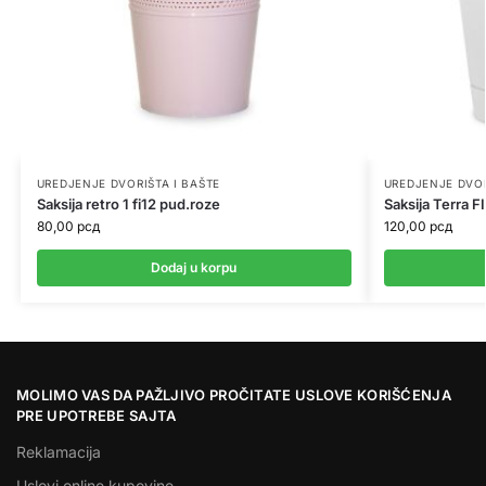
UREDJENJE DVORIŠTA I BAŠTE
UREDJENJE DVOR
Saksija retro 1 fi12 pud.roze
Saksija Terra F
80,00
рсд
120,00
рсд
Dodaj u korpu
MOLIMO VAS DA PAŽLJIVO PROČITATE USLOVE KORIŠĆENJA
PRE UPOTREBE SAJTA
Reklamacija
Uslovi online kupovine