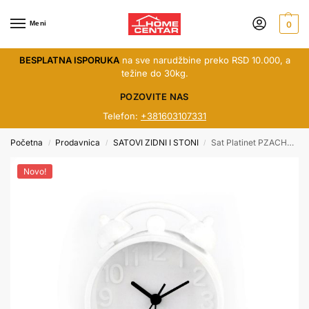
Meni
0
BESPLATNA ISPORUKA
na sve narudžbine preko RSD 10.000, a
težine do 30kg.
POZOVITE NAS
Telefon:
+381603107331
Početna
Prodavnica
SATOVI ZIDNI I STONI
Sat Platinet PZACHW stoni beli
/
/
/
Novo!