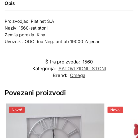
Opis
Proizvodjac: Platinet S.A
Naziv: 1560-sat stoni
Zemlja porekla :Kina
Uvoznik : ODC doo Neg. put bb 19000 Zajecar
Šifra proizvoda:
1560
Kategorija:
SATOVI ZIDNI I STONI
Brend:
Omega
Povezani proizvodi
Novo!
Novo!