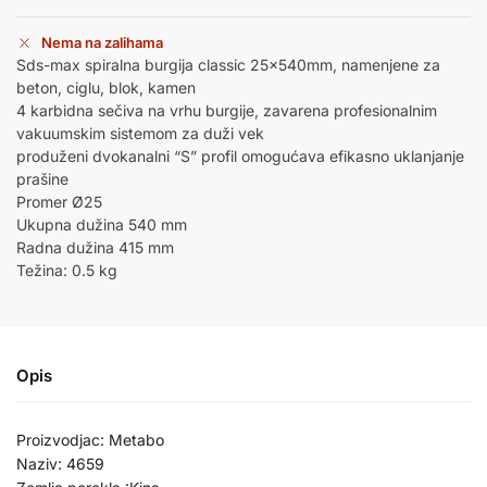
Nema na zalihama
Sds-max spiralna burgija classic 25x540mm, namenjene za
beton, ciglu, blok, kamen
4 karbidna sečiva na vrhu burgije, zavarena profesionalnim
vakuumskim sistemom za duži vek
produženi dvokanalni “S” profil omogućava efikasno uklanjanje
prašine
Promer Ø25
Ukupna dužina 540 mm
Radna dužina 415 mm
Težina: 0.5 kg
Opis
Proizvodjac: Metabo
Naziv: 4659