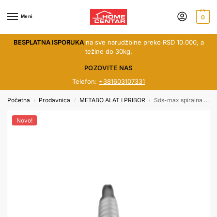
Meni
0
BESPLATNA ISPORUKA
na sve narudžbine preko RSD 10.000, a
težine do 30kg.
POZOVITE NAS
Telefon:
+381603107331
Početna
Prodavnica
METABO ALAT I PRIBOR
Sds-max spiralna burgija classic 25x540mm*
/
/
/
Novo!