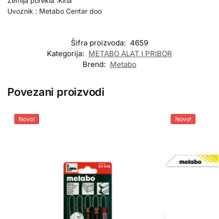
Zemlja porekla :Kina
Uvoznik : Metabo Centar doo
Šifra proizvoda:
4659
Kategorija:
METABO ALAT I PRIBOR
Brend:
Metabo
Povezani proizvodi
Novo!
Novo!