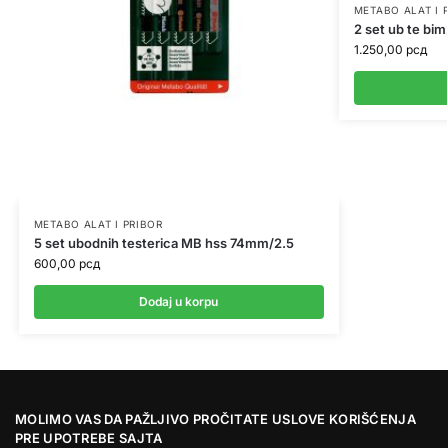
METABO ALAT I 
2 set ub te bi
1.250,00
рсд
METABO ALAT I PRIBOR
5 set ubodnih testerica MB hss 74mm/2.5
600,00
рсд
Dodaj u korpu
MOLIMO VAS DA PAŽLJIVO PROČITATE USLOVE KORIŠĆENJA
PRE UPOTREBE SAJTA