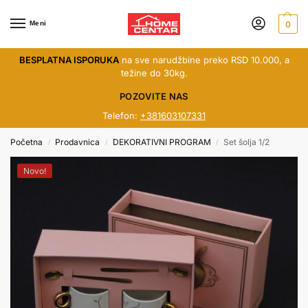
Meni
0
BESPLATNA ISPORUKA
na sve narudžbine preko RSD 10.000, a
težine do 30kg.
POZOVITE NAS
Telefon:
+381603107331
Početna
Prodavnica
DEKORATIVNI PROGRAM
Set šolja 1/2
/
/
/
Novo!