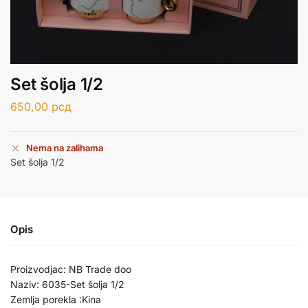
Set šolja 1/2
650,00
рсд
Nema na zalihama
Set šolja 1/2
Opis
Proizvodjac: NB Trade doo
Naziv: 6035-Set šolja 1/2
Zemlja porekla :Kina