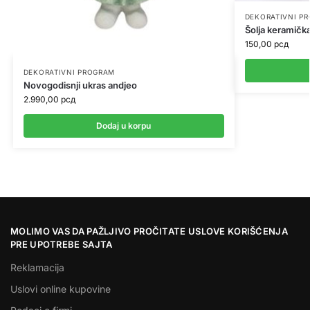
DEKORATIVNI P
Šolja keramičk
150,00
рсд
DEKORATIVNI PROGRAM
Novogodisnji ukras andjeo
2.990,00
рсд
Dodaj u korpu
MOLIMO VAS DA PAŽLJIVO PROČITATE USLOVE KORIŠĆENJA
PRE UPOTREBE SAJTA
Reklamacija
Uslovi online kupovine