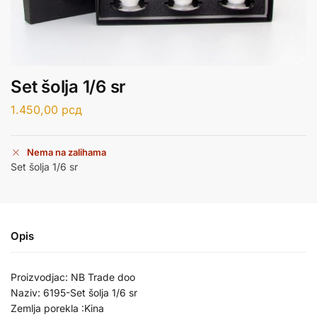
Set šolja 1/6 sr
1.450,00
рсд
Nema na zalihama
Set šolja 1/6 sr
Opis
Proizvodjac: NB Trade doo
Naziv: 6195-Set šolja 1/6 sr
Zemlja porekla :Kina