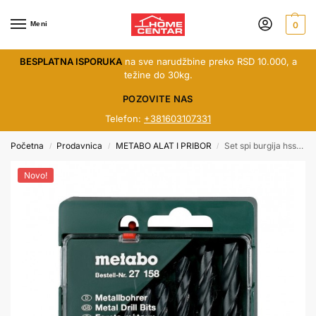
Meni
0
BESPLATNA ISPORUKA
na sve narudžbine preko RSD 10.000, a
težine do 30kg.
POZOVITE NAS
Telefon:
+381603107331
Početna
Prodavnica
METABO ALAT I PRIBOR
Set spi burgija hss, 10kom
/
/
/
Novo!