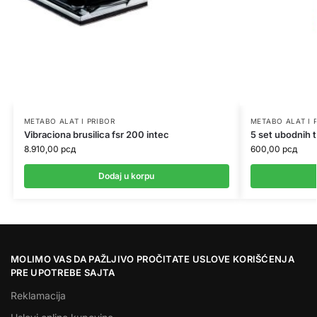
METABO ALAT I PRIBOR
METABO ALAT I 
Vibraciona brusilica fsr 200 intec
5 set ubodnih 
8.910,00
рсд
600,00
рсд
Dodaj u korpu
MOLIMO VAS DA PAŽLJIVO PROČITATE USLOVE KORIŠĆENJA
PRE UPOTREBE SAJTA
Reklamacija