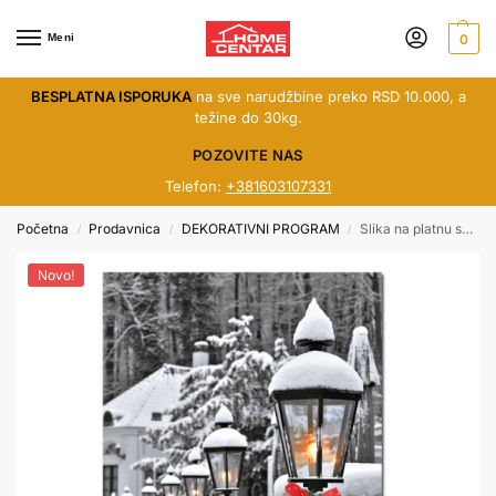
Meni
0
BESPLATNA ISPORUKA
na sve narudžbine preko RSD 10.000, a
težine do 30kg.
POZOVITE NAS
Telefon:
+381603107331
Početna
Prodavnica
DEKORATIVNI PROGRAM
Slika na platnu sa led efektom
/
/
/
Novo!