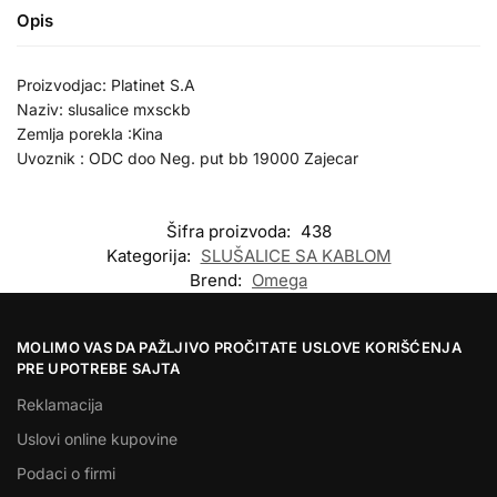
Opis
Proizvodjac: Platinet S.A
Naziv: slusalice mxsckb
Zemlja porekla :Kina
Uvoznik : ODC doo Neg. put bb 19000 Zajecar
Šifra proizvoda:
438
Kategorija:
SLUŠALICE SA KABLOM
Brend:
Omega
MOLIMO VAS DA PAŽLJIVO PROČITATE USLOVE KORIŠĆENJA
PRE UPOTREBE SAJTA
Reklamacija
Uslovi online kupovine
Podaci o firmi