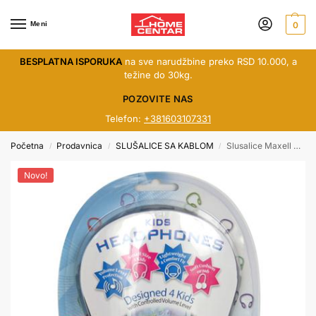
Meni
0
BESPLATNA ISPORUKA
na sve narudžbine preko RSD 10.000, a
težine do 30kg.
POZOVITE NAS
Telefon:
+381603107331
Početna
Prodavnica
SLUŠALICE SA KABLOM
Slusalice Maxell MXSCKB decije plave
/
/
/
Novo!