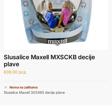
Slusalice Maxell MXSCKB decije
plave
639,00
рсд
Nema na zalihama
Slusalice Maxell 303495 decije plave