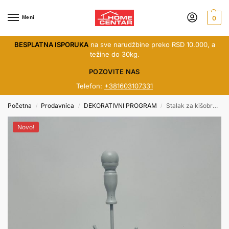
Meni
0
BESPLATNA ISPORUKA
na sve narudžbine preko RSD 10.000, a
težine do 30kg.
POZOVITE NAS
Telefon:
+381603107331
Početna
Prodavnica
DEKORATIVNI PROGRAM
Stalak za kišobrane Xf36582
/
/
/
Novo!