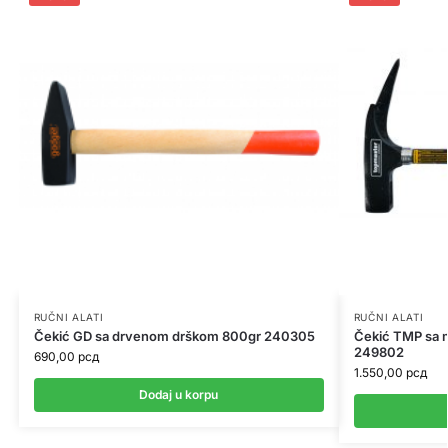
RUČNI ALATI
RUČNI ALATI
Čekić GD sa drvenom drškom 800gr 240305
Čekić TMP sa 
249802
690,00
рсд
1.550,00
рсд
Dodaj u korpu