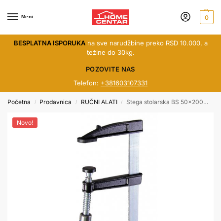
Meni
0
BESPLATNA ISPORUKA
na sve narudžbine preko RSD 10.000, a
težine do 30kg.
POZOVITE NAS
Telefon:
+381603107331
Početna
Prodavnica
RUČNI ALATI
Stega stolarska BS 50x200mm 250102
/
/
/
Novo!