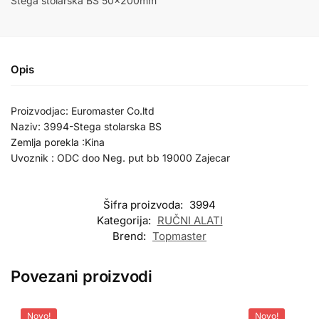
Stega stolarska BS 50x200mm
Opis
Proizvodjac: Euromaster Co.ltd
Naziv: 3994-Stega stolarska BS
Zemlja porekla :Kina
Uvoznik : ODC doo Neg. put bb 19000 Zajecar
Šifra proizvoda:
3994
Kategorija:
RUČNI ALATI
Brend:
Topmaster
Povezani proizvodi
Novo!
Novo!