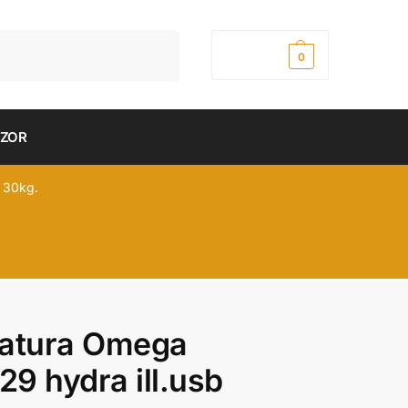
Pretraži
0,00
рсд
0
DZOR
 30kg.
tatura Omega
9 hydra ill.usb