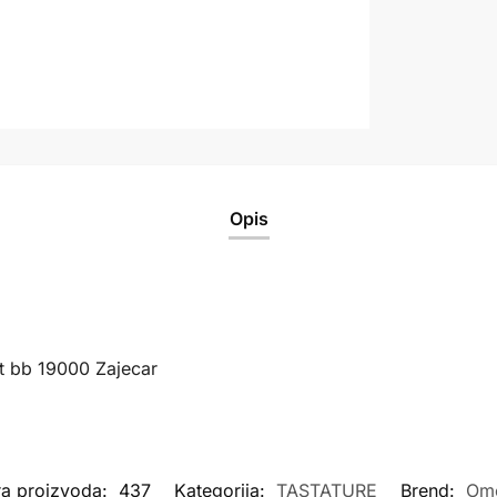
Opis
t bb 19000 Zajecar
ra proizvoda:
437
Kategorija:
TASTATURE
Brend:
Om