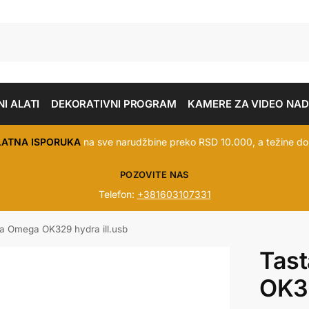
I ALATI
DEKORATIVNI PROGRAM
KAMERE ZA VIDEO NA
LATNA ISPORUKA
na sve narudžbine preko RSD 10.000, a težine do
POZOVITE NAS
Telefon:
+381603107331
ra Omega OK329 hydra ill.usb
Tas
OK32