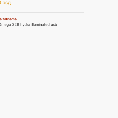
0
рсд
a zalihama
Omega 329 hydra illuminated usb