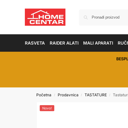
RASVETA
RAIDER ALATI
MALI APARATI
RUČN
BESP
Početna
Prodavnica
TASTATURE
Tastatu
/
/
/
Novo!