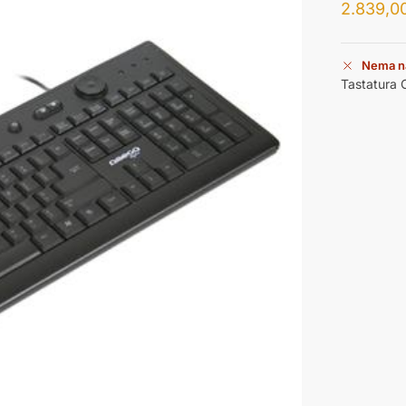
2.839,0
Nema n
Tastatura 