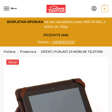
Meni
0
BESPLATNA ISPORUKA
na sve narudžbine preko RSD 10.000, a
težine do 30kg.
POZOVITE NAS
Telefon:
+381603107331
Početna
Prodavnica
DRŽAČI I PUNJAČI ZA MOBILNE TELEFONE
To
/
/
Novo!