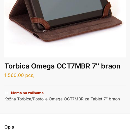
Torbica Omega OCT7MBR 7″ braon
1.560,00
рсд
Nema na zalihama
Kožna Torbica/Postolje Omega OCT7MBR za Tablet 7″ braon
Opis