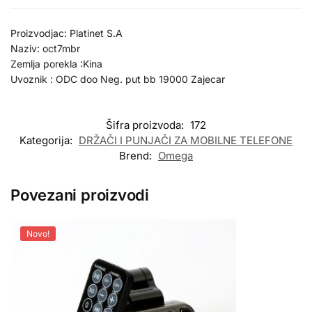
Proizvodjac: Platinet S.A
Naziv: oct7mbr
Zemlja porekla :Kina
Uvoznik : ODC doo Neg. put bb 19000 Zajecar
Šifra proizvoda:
172
Kategorija:
DRŽAČI I PUNJAČI ZA MOBILNE TELEFONE
Brend:
Omega
Povezani proizvodi
Novo!