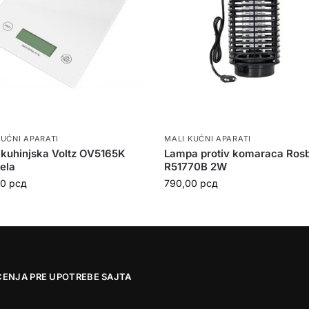
KUĆNI APARATI
MALI KUĆNI APARATI
kuhinjska Voltz OV5165K
Lampa protiv komaraca Ros
ela
R51770B 2W
00
рсд
790,00
рсд
ĆENJA PRE UPOTREBE SAJTA