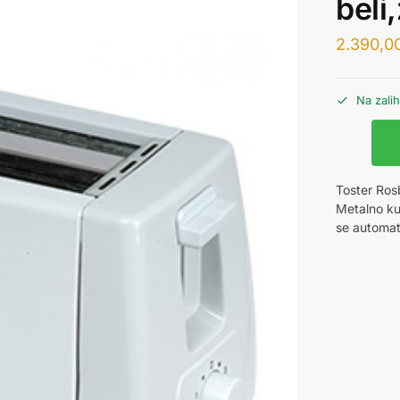
beli
2.390,0
Na zali
Toster Ros
Metalno kuc
se automats