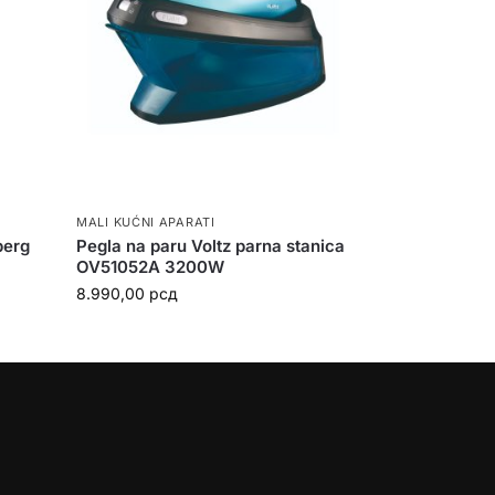
MALI KUĆNI APARATI
berg
Pegla na paru Voltz parna stanica
OV51052A 3200W
8.990,00
рсд