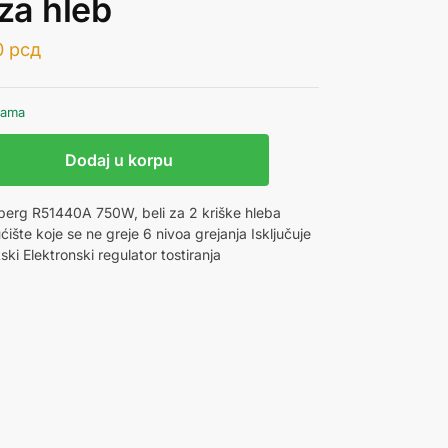
,za hleb
0
рсд
hama
Dodaj u korpu
berg R51440A 750W, beli za 2 kriške hleba
́ište koje se ne greje 6 nivoa grejanja Isključuje
ki Elektronski regulator tostiranja