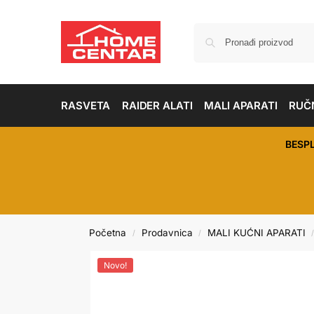
RASVETA
RAIDER ALATI
MALI APARATI
RUČN
BESP
Početna
Prodavnica
MALI KUĆNI APARATI
/
/
Novo!