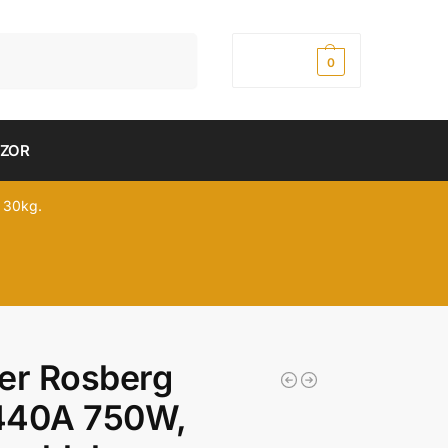
Pretraži
0,00
рсд
0
DZOR
 30kg.
er Rosberg
440A 750W,