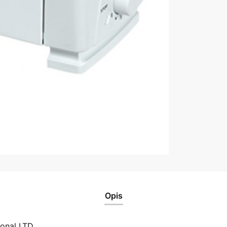
Opis
ional LTD