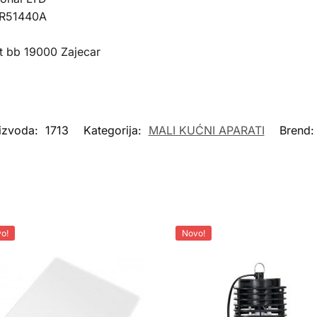
 R51440A
t bb 19000 Zajecar
oizvoda:
1713
Kategorija:
MALI KUĆNI APARATI
Brend
o!
Novo!