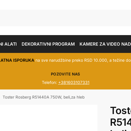
I ALATI
DEKORATIVNI PROGRAM
KAMERE ZA VIDEO NA
LATNA ISPORUKA
na sve narudžbine preko RSD 10.000, a težine do
POZOVITE NAS
Telefon:
+381603107331
Toster Rosberg R51440A 750W, beli,za hleb
/
Tost
R51