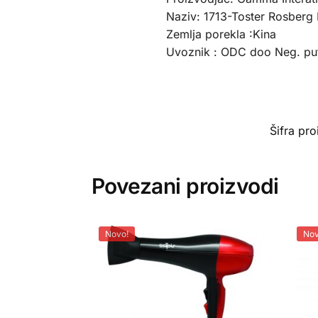
Naziv: 1713-Toster Rosberg
Zemlja porekla :Kina
Uvoznik : ODC doo Neg. pu
Šifra pr
Povezani proizvodi
Novo!
Nov