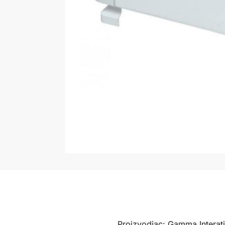
Proizvodjac: Gamma Interat