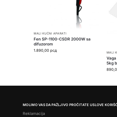
MALI KUĆNI APARATI
Fen SP-1100-CSDR 2000W sa
difuzorom
1.890,00
рсд
MALI 
Vaga 
5kg b
890,
MOLIMO VAS DA PAŽLJIVO PROČITATE USLOVE KORIŠ
Reklamacija