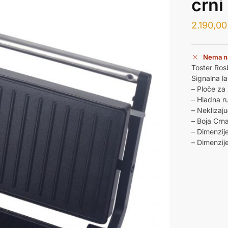
crni
2.190,0
Nema n
Toster Ros
Signalna l
– Ploče za
– Hladna r
– Neklizaju
– Boja Crn
– Dimenzij
– Dimenzij