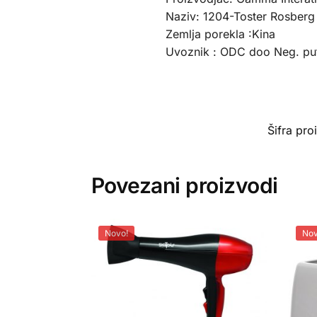
Naziv: 1204-Toster Rosber
Zemlja porekla :Kina
Uvoznik : ODC doo Neg. pu
Šifra pr
Povezani proizvodi
Novo!
Nov