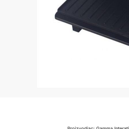
Proizvodjac: Gamma Interat