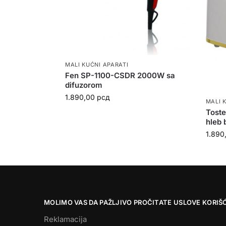
MALI KUĆNI APARATI
Fen SP-1100-CSDR 2000W sa
difuzorom
1.890,00
рсд
MALI 
Tost
hleb 
1.890
MOLIMO VAS DA PAŽLJIVO PROČITATE USLOVE KORIŠ
Reklamacija