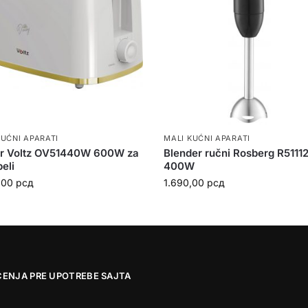
KUĆNI APARATI
MALI KUĆNI APARATI
er Voltz OV51440W 600W za
Blender ručni Rosberg R511
beli
400W
,00
рсд
1.690,00
рсд
ĆENJA PRE UPOTREBE SAJTA