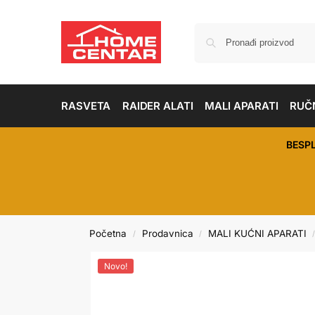
RASVETA
RAIDER ALATI
MALI APARATI
RUČN
BESP
Početna
Prodavnica
MALI KUĆNI APARATI
/
/
Novo!