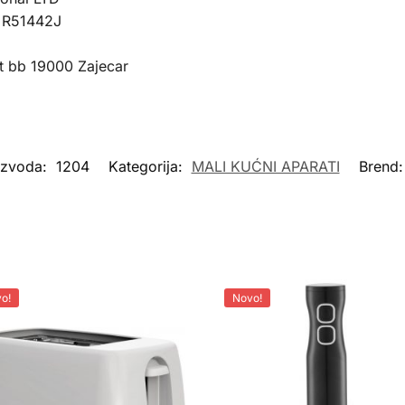
g R51442J
t bb 19000 Zajecar
oizvoda:
1204
Kategorija:
MALI KUĆNI APARATI
Brend
o!
Novo!