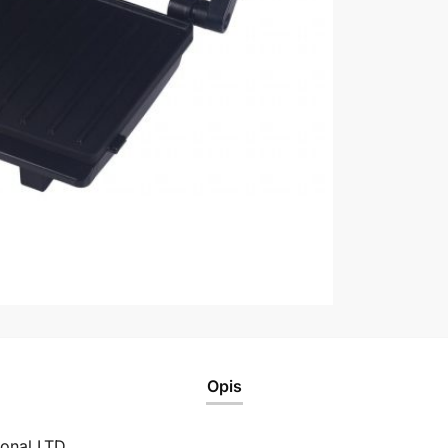
Opis
ional LTD