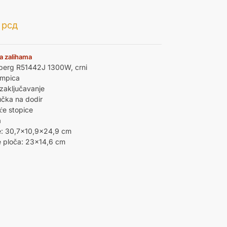
0
рсд
a zalihama
berg R51442J 1300W, crni
ampica
 zaključavanje
učka na dodir
će stopice
a
e: 30,7×10,9×24,9 cm
e ploča: 23×14,6 cm