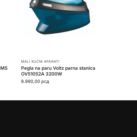
MALI KUĆNI APARATI
12MS
Pegla na paru Voltz parna stanica
OV51052A 3200W
8.990,00
рсд