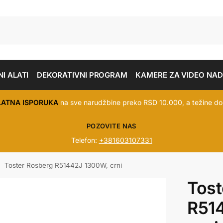
I ALATI
DEKORATIVNI PROGRAM
KAMERE ZA VIDEO NA
LATNA ISPORUKA
na sve narudžbine preko RSD 10.000, a težine do
POZOVITE NAS
Telefon:
+381603107331
Toster Rosberg R51442J 1300W, crni
/
Tost
R51