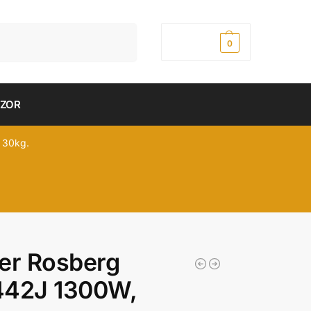
Pretraži
0,00
рсд
0
DZOR
 30kg.
er Rosberg
442J 1300W,