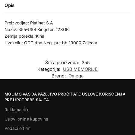
Opis
Proizvodjac: Platinet S.A
Naziv: 355-USB Kingston 128GB
Zemlja porekla :Kina
Uvoznik : ODC doo Neg. put bb 19000 Zajecar
Šifra proizvoda:
355
Kategorija:
USB MEMORIJE
Brend:
Omega
MOLIMO VAS DA PAŽLJIVO PROČITATE USLOVE KORIŠĆENJA
PRE UPOTREBE SAJTA
Reklamacija
Uslovi online kupovine
Podaci o firmi