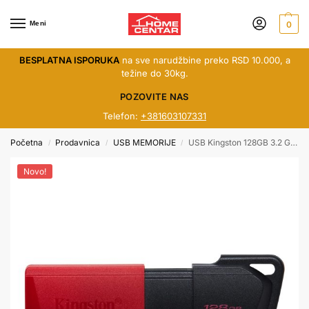
Meni
0
BESPLATNA ISPORUKA
na sve narudžbine preko RSD 10.000, a
težine do 30kg.
POZOVITE NAS
Telefon:
+381603107331
Početna
Prodavnica
USB MEMORIJE
USB Kingston 128GB 3.2 GEN1 crno-crvena
/
/
/
Novo!