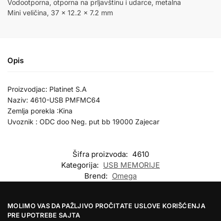
Vodootporna, otporna na prljavštinu i udarce, metalna
Mini veličina, 37 x 12.2 x 7.2 mm
Opis
Proizvodjac: Platinet S.A
Naziv: 4610-USB PMFMC64
Zemlja porekla :Kina
Uvoznik : ODC doo Neg. put bb 19000 Zajecar
Šifra proizvoda:
4610
Kategorija:
USB MEMORIJE
Brend:
Omega
MOLIMO VAS DA PAŽLJIVO PROČITATE USLOVE KORIŠĆENJA
PRE UPOTREBE SAJTA