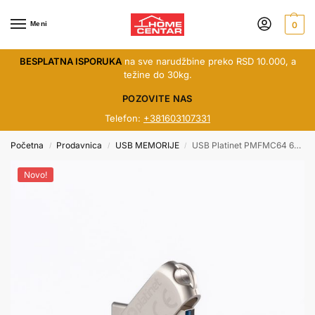
Meni
0
BESPLATNA ISPORUKA
na sve narudžbine preko RSD 10.000, a
težine do 30kg.
POZOVITE NAS
Telefon:
+381603107331
Početna
Prodavnica
USB MEMORIJE
USB Platinet PMFMC64 64GB 3.2 USB-A na USB-C
/
/
/
Novo!