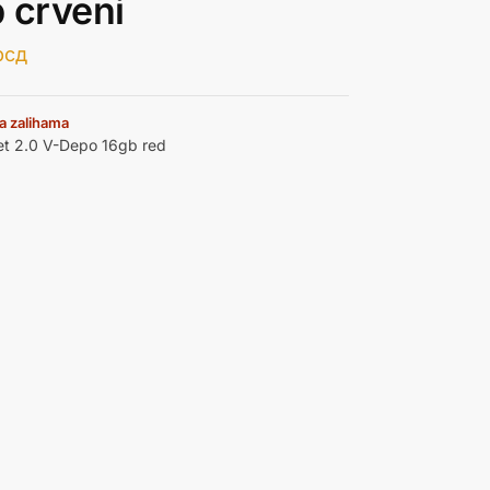
 crveni
рсд
a zalihama
et 2.0 V-Depo 16gb red