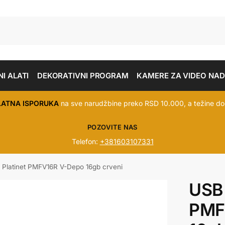
I ALATI
DEKORATIVNI PROGRAM
KAMERE ZA VIDEO NA
LATNA ISPORUKA
na sve narudžbine preko RSD 10.000, a težine do
POZOVITE NAS
Telefon:
+381603107331
Platinet PMFV16R V-Depo 16gb crveni
USB 
PMF