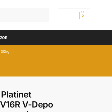
Pretraži
0,00
рсд
0
DZOR
 30kg.
Platinet
V16R V-Depo