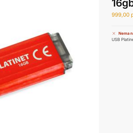
16gb
999,00
Nema n
USB Platin