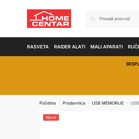
RASVETA
RAIDER ALATI
MALI APARATI
RUČN
BESP
Početna
Prodavnica
USB MEMORIJE
USB 
/
/
/
Novo!