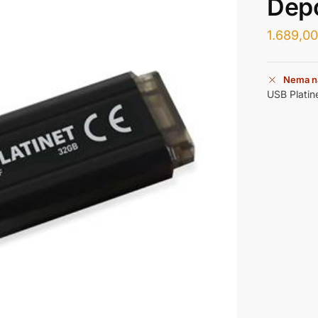
Dep
1.689,0
Nema n
USB Plati