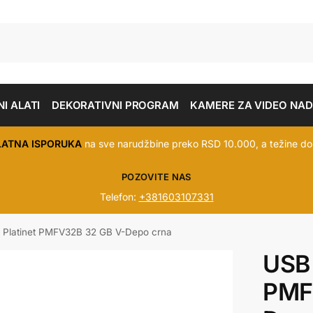
I ALATI
DEKORATIVNI PROGRAM
KAMERE ZA VIDEO NA
LATNA ISPORUKA
na sve narudžbine preko RSD 10.000, a težine do
POZOVITE NAS
Telefon:
+381603107331
 Platinet PMFV32B 32 GB V-Depo crna
USB 
PMF