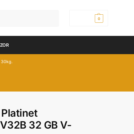
Pretraži
0,00
рсд
0
DZOR
 30kg.
Platinet
V32B 32 GB V-