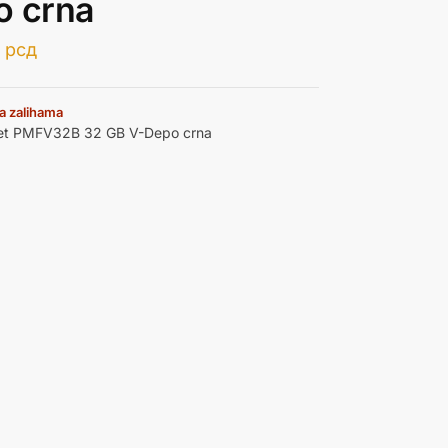
o crna
0
рсд
a zalihama
net PMFV32B 32 GB V-Depo crna