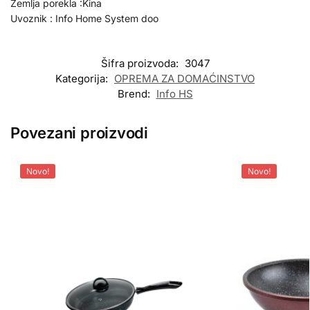
Zemlja porekla :Kina
Uvoznik : Info Home System doo
Šifra proizvoda:
3047
Kategorija:
OPREMA ZA DOMAĆINSTVO
Brend:
Info HS
Povezani proizvodi
Novo!
Novo!