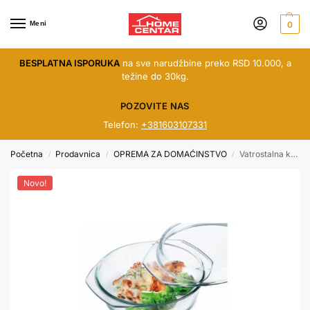
Meni
0
BESPLATNA ISPORUKA
na sve narudžbine preko RSD 10.000, a
težine do 30kg.
POZOVITE NAS
Telefon:
+381603107331
Početna
Prodavnica
OPREMA ZA DOMAĆINSTVO
Vatrostalna kaserola
/
/
/
Novo!