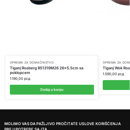
OPREMA ZA DOMAĆINSTVO
OPREMA ZA DOM
Tiganj Rosberg R51319M26 26×5.5cm sa
Tiganj Wok R
poklopcem
1.590,00
рсд
1.190,00
рсд
Dodaj u korpu
MOLIMO VAS DA PAŽLJIVO PROČITATE USLOVE KORIŠĆENJA
PRE UPOTREBE SAJTA