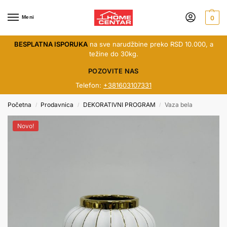
Meni
0
BESPLATNA ISPORUKA
na sve narudžbine preko RSD 10.000, a
težine do 30kg.
POZOVITE NAS
Telefon:
+381603107331
Početna
Prodavnica
DEKORATIVNI PROGRAM
Vaza bela
/
/
/
Novo!