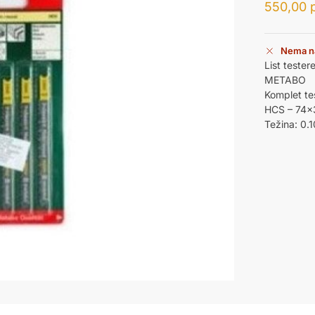
550,00
Nema n
List teste
METABO
Komplet te
HCS – 74×
Težina: 0.