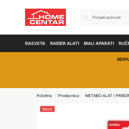
RASVETA
RAIDER ALATI
MALI APARATI
RUČN
BESP
Početna
Prodavnica
METABO ALAT I PRIBO
/
/
Novo!