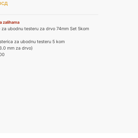
рсд
a zalihama
re za ubodnu testeru za drvo 74mm Set 5kom
sterica za ubodnu testeru 5 kom
3.0 mm za drvo)
100