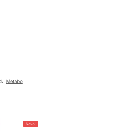
d:
Metabo
Novo!