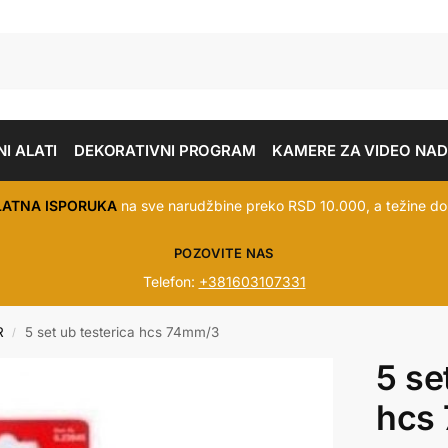
I ALATI
DEKORATIVNI PROGRAM
KAMERE ZA VIDEO NA
LATNA ISPORUKA
na sve narudžbine preko RSD 10.000, a težine do
POZOVITE NAS
Telefon:
+381603107331
R
5 set ub testerica hcs 74mm/3
/
5 se
hcs