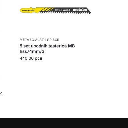
METABO ALAT I PRIBOR
5 set ubodnih testerica MB
hss74mm/3
440,00
рсд
/4