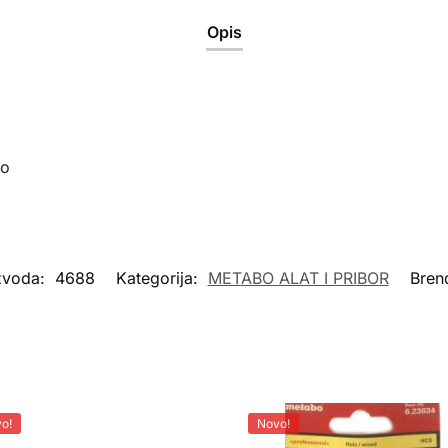
Opis
oo
izvoda:
4688
Kategorija:
METABO ALAT I PRIBOR
Bren
o!
Novo!