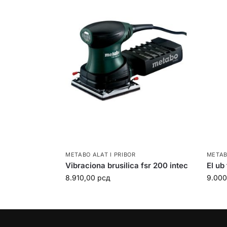
METABO ALAT I PRIBOR
METAB
Vibraciona brusilica fsr 200 intec
El ub
8.910,00
рсд
9.00