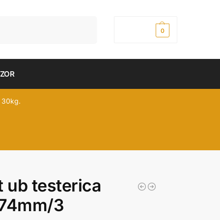
Pretraži
0,00
рсд
0
DZOR
 30kg.
t ub testerica
 74mm/3