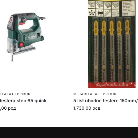
O ALAT I PRIBOR
METABO ALAT I PRIBOR
 testera steb 65 quick
5 list ubodne testere 150mm
0,00
рсд
1.730,00
рсд