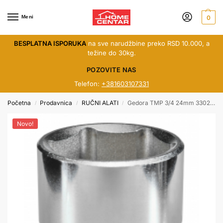
Meni
0
BESPLATNA ISPORUKA
na sve narudžbine preko RSD 10.000, a
težine do 30kg.
POZOVITE NAS
Telefon:
+381603107331
Početna
Prodavnica
RUČNI ALATI
Gedora TMP 3/4 24mm 330227
/
/
/
Novo!