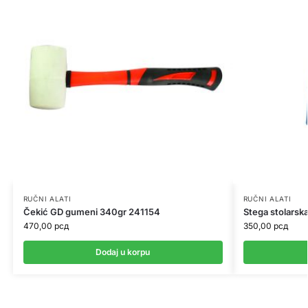
RUČNI ALATI
RUČNI ALATI
Čekić GD gumeni 340gr 241154
Stega stolars
470,00
рсд
350,00
рсд
Dodaj u korpu