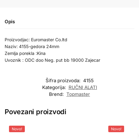
Opis
Proizvodjac: Euromaster Co.ltd
Naziv: 4155-gedora 24mm
Zemlja porekla :Kina
Uvoznik : ODC doo Neg. put bb 19000 Zajecar
Šifra proizvoda:
4155
Kategorija:
RUČNI ALATI
Brend:
Topmaster
Povezani proizvodi
Novo!
Novo!