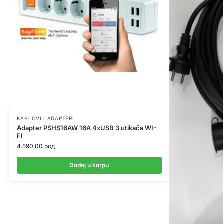
KABLOVI I ADAPTERI
Adapter PSHS16AW 16A 4xUSB 3 utikača WI-
FI
4.590,00
рсд
Dodaj u korpu