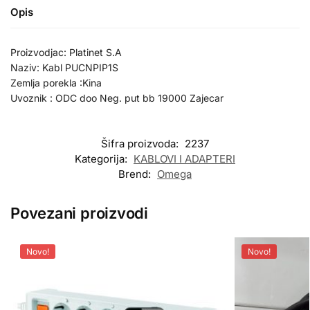
Opis
Proizvodjac: Platinet S.A
Naziv: Kabl PUCNPIP1S
Zemlja porekla :Kina
Uvoznik : ODC doo Neg. put bb 19000 Zajecar
Šifra proizvoda:
2237
Kategorija:
KABLOVI I ADAPTERI
Brend:
Omega
Povezani proizvodi
Novo!
Novo!