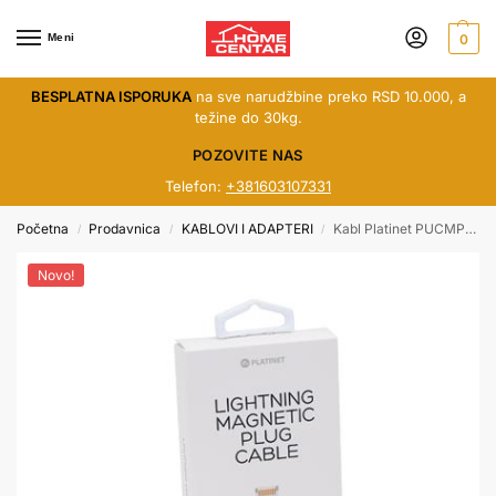
Meni
0
BESPLATNA ISPORUKA
na sve narudžbine preko RSD 10.000, a
težine do 30kg.
POZOVITE NAS
Telefon:
+381603107331
Početna
Prodavnica
KABLOVI I ADAPTERI
Kabl Platinet PUCMPIP1S 1.2m srebrni
/
/
/
Novo!