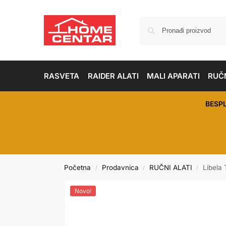
RASVETA
RAIDER ALATI
MALI APARATI
RUČN
BESP
Početna
Prodavnica
RUČNI ALATI
Libela
/
/
/
Novo!