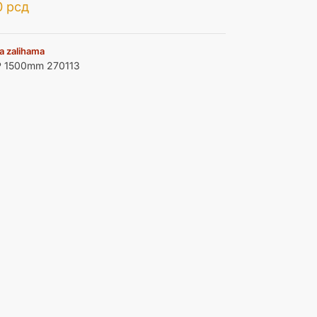
0
рсд
a zalihama
P 1500mm 270113