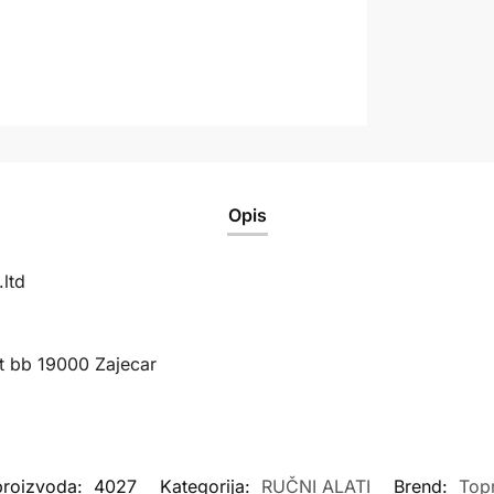
Opis
ltd
t bb 19000 Zajecar
 proizvoda:
4027
Kategorija:
RUČNI ALATI
Brend:
Top