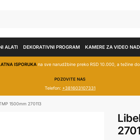
I ALATI
DEKORATIVNI PROGRAM
KAMERE ZA VIDEO NA
LATNA ISPORUKA
na sve narudžbine preko RSD 10.000, a težine do
POZOVITE NAS
Telefon:
+381603107331
 TMP 1500mm 270113
Lib
270