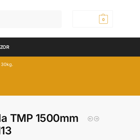
Pretraži
0,00
рсд
0
DZOR
 30kg.
ela TMP 1500mm
113