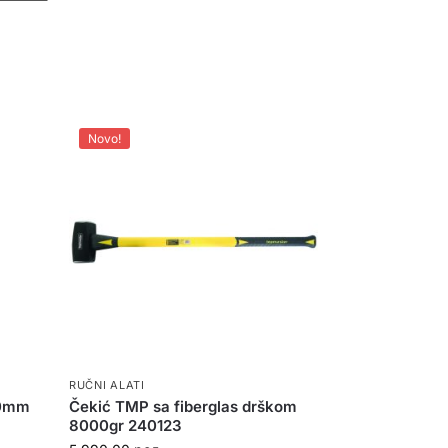
Novo!
RUČNI ALATI
00mm
Čekić TMP sa fiberglas drškom
8000gr 240123