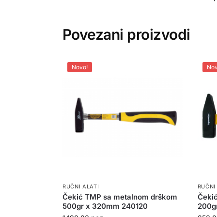
Povezani proizvodi
Novo!
Nov
RUČNI ALATI
RUČNI
Čekić TMP sa metalnom drškom
Čekić
500gr x 320mm 240120
200g