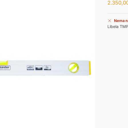
2.350,0
Nema n
Libela TM