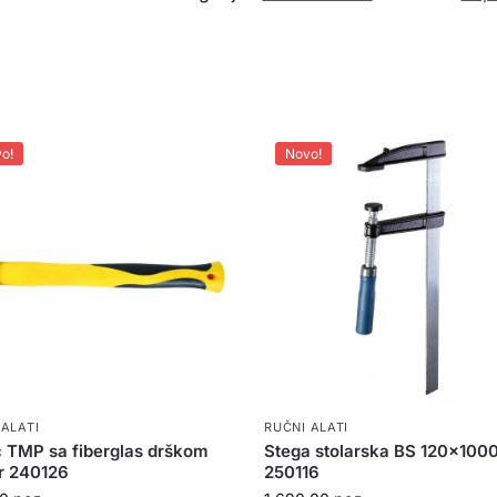
o!
Novo!
 ALATI
RUČNI ALATI
 TMP sa fiberglas drškom
Stega stolarska BS 120x10
r 240126
250116