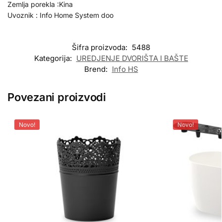
Zemlja porekla :Kina
Uvoznik : Info Home System doo
Šifra proizvoda:
5488
Kategorija:
UREDJENJE DVORIŠTA I BAŠTE
Brend:
Info HS
Povezani proizvodi
Novo!
Novo!