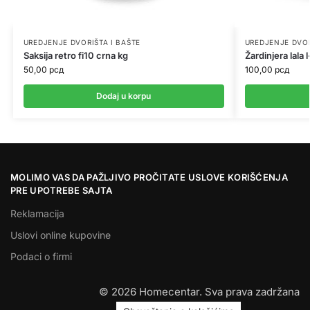
UREDJENJE DVORIŠTA I BAŠTE
UREDJENJE DVOR
Saksija retro fi10 crna kg
Žardinjera lala 
50,00
рсд
100,00
рсд
Dodaj u korpu
MOLIMO VAS DA PAŽLJIVO PROČITATE USLOVE KORIŠĆENJA
PRE UPOTREBE SAJTA
Reklamacija
Uslovi online kupovine
Podaci o firmi
© 2026 Homecentar. Sva prava zadržana