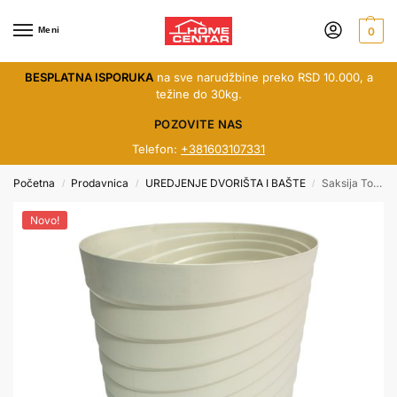
Meni
0
BESPLATNA ISPORUKA
na sve narudžbine preko RSD 10.000, a
težine do 30kg.
POZOVITE NAS
Telefon:
+381603107331
Početna
Prodavnica
UREDJENJE DVORIŠTA I BAŠTE
Saksija Toscana FI 14 bela mis
/
/
/
Novo!