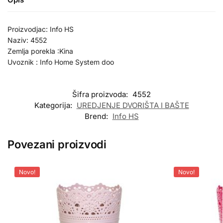
Proizvodjac: Info HS
Naziv: 4552
Zemlja porekla :Kina
Uvoznik : Info Home System doo
Šifra proizvoda:
4552
Kategorija:
UREDJENJE DVORIŠTA I BAŠTE
Brend:
Info HS
Povezani proizvodi
Novo!
Novo!