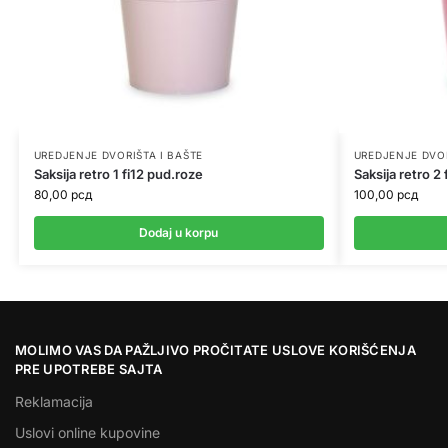
UREDJENJE DVORIŠTA I BAŠTE
UREDJENJE DVOR
Saksija retro 1 fi12 pud.roze
Saksija retro 2 
80,00
рсд
100,00
рсд
Dodaj u korpu
MOLIMO VAS DA PAŽLJIVO PROČITATE USLOVE KORIŠĆENJA
PRE UPOTREBE SAJTA
Reklamacija
Uslovi online kupovine