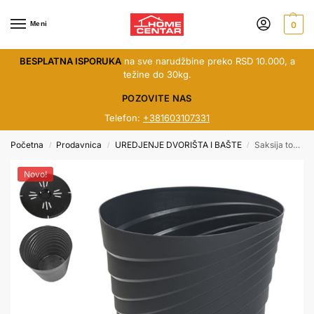
Meni
0
BESPLATNA ISPORUKA
na sve narudžbine preko RSD 10.000, a
težine do 30kg.
POZOVITE NAS
Telefon:
+381603107331
Početna
Prodavnica
UREDJENJE DVORIŠTA I BAŠTE
Saksija toscana fi40 siva mis.
/
/
/
Novo!