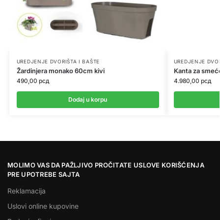
UREDJENJE DVORIŠTA I BAŠTE
UREDJENJE DVOR
Žardinjera monako 60cm kivi
Kanta za smeć
490,00
рсд
4.980,00
рсд
Dodaj u korpu
MOLIMO VAS DA PAŽLJIVO PROČITATE USLOVE KORIŠĆENJA
PRE UPOTREBE SAJTA
Reklamacija
Uslovi online kupovine