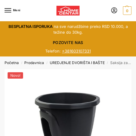
Meni
0
BESPLATNA ISPORUKA
na sve narudžbine preko RSD 10.000, a
težine do 30kg.
POZOVITE NAS
Telefon:
+381603107331
Početna
Prodavnica
UREDJENJE DVORIŠTA I BAŠTE
Saksija za ogradu juliet crna
/
/
/
Novo!