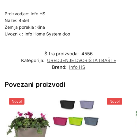
Proizvodjac: Info HS
Naziv: 4556
Zemlja porekla :Kina
Uvoznik : Info Home System doo
Šifra proizvoda:
4556
Kategorija:
UREDJENJE DVORIŠTA I BAŠTE
Brend:
Info HS
Povezani proizvodi
Novo!
Novo!