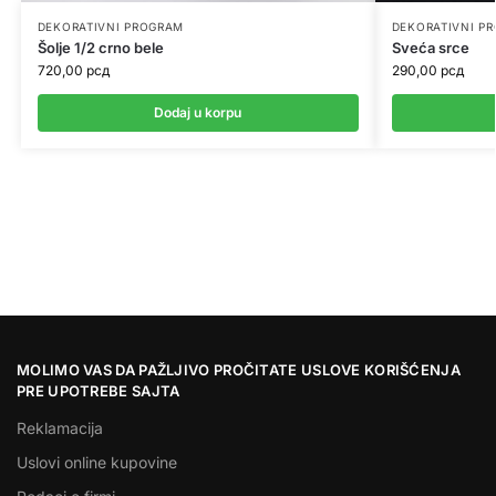
DEKORATIVNI PROGRAM
DEKORATIVNI P
Šolje 1/2 crno bele
Sveća srce
720,00
рсд
290,00
рсд
Dodaj u korpu
MOLIMO VAS DA PAŽLJIVO PROČITATE USLOVE KORIŠĆENJA
PRE UPOTREBE SAJTA
Reklamacija
Uslovi online kupovine