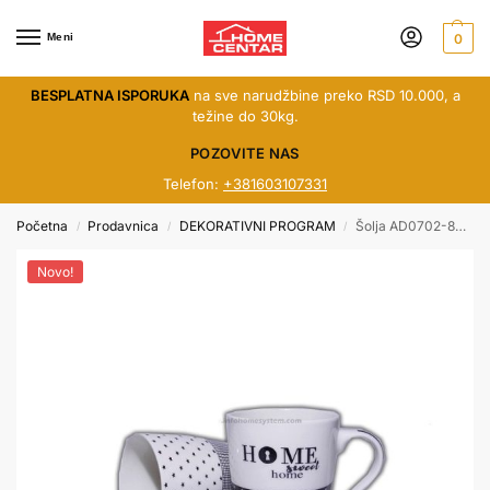
Meni
0
BESPLATNA ISPORUKA
na sve narudžbine preko RSD 10.000, a
težine do 30kg.
POZOVITE NAS
Telefon:
+381603107331
Početna
Prodavnica
DEKORATIVNI PROGRAM
Šolja AD0702-88 GS
/
/
/
Novo!