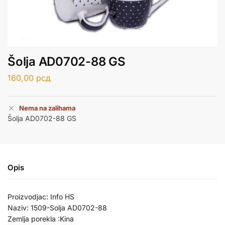
Šolja AD0702-88 GS
160,00
рсд
Nema na zalihama
Šolja AD0702-88 GS
Opis
Proizvodjac: Info HS
Naziv: 1509-Solja AD0702-88
Zemlja porekla :Kina