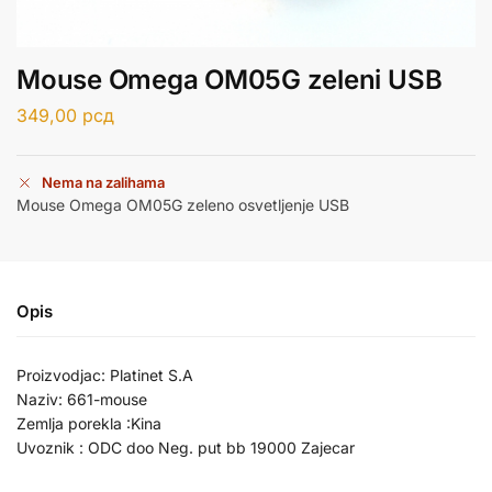
Mouse Omega OM05G zeleni USB
349,00
рсд
Nema na zalihama
Mouse Omega OM05G zeleno osvetljenje USB
Opis
Proizvodjac: Platinet S.A
Naziv: 661-mouse
Zemlja porekla :Kina
Uvoznik : ODC doo Neg. put bb 19000 Zajecar