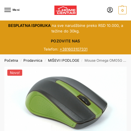
Meni
0
BESPLATNA ISPORUKA
na sve narudžbine preko RSD 10.000, a
težine do 30kg.
POZOVITE NAS
Telefon:
+381603107331
Početna
Prodavnica
MIŠEVI I PODLOGE
Mouse Omega OM05G zeleni USB
/
/
/
Novo!