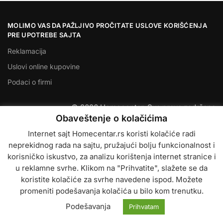
MOLIMO VAS DA PAŽLJIVO PROČITATE USLOVE KORIŠĆENJA
PRE UPOTREBE SAJTA
Reklamacija
Uslovi online kupovine
Podaci o firmi
© 2026 Homecentar. Sva prava zadržana
Obaveštenje o kolačićima
Internet sajt Homecentar.rs koristi kolačiće radi
neprekidnog rada na sajtu, pružajući bolju funkcionalnost i
korisničko iskustvo, za analizu korištenja internet stranice i
u reklamne svrhe. Klikom na "Prihvatite", slažete se da
koristite kolačiće za svrhe navedene ispod. Možete
promeniti podešavanja kolačića u bilo kom trenutku.
Podešavanja
Prihvatam