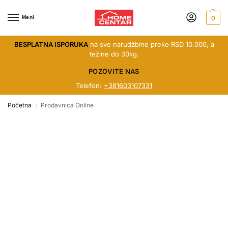
Meni
0
BESPLATNA ISPORUKA
na sve narudžbine preko RSD 10.000, a
težine do 30kg.
POZOVITE NAS
Telefon:
+381603107331
Početna
Prodavnica Online
/